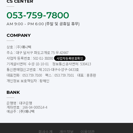
CS CENTER
053-759-7800
AM 9:00 - PM 6:00 (주말 및 공휴일 휴무)
COMPANY
상호 : (주)
애니텍
주소 : 대구 달서구 파도고개로 75 우.42667
사업자 등록번호 : 502-81-38898
사업자등록번호확인
기계설비면허: 수성-18-10-01 정보통신공사면허: 530413
통신판매업신고번호 : 제 2015-대구수성구-0433호
대표전화 : 053.759.7800
팩스 : 053.759.7801
대표 : 홍종환
개인정보 보호책임자 : 황해인
BANK
은행명 : 대구은행
계좌번호 : 166-04-000514-4
예금주 :
(주)애니텍
회사소개
개인정보
이용약관