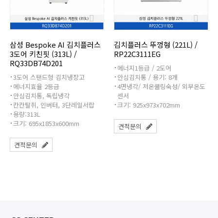
삼성 Bespoke AI 김치플러스
김치플러스 뚜껑형 (221L) /
3도어 키친핏 (313L) /
RP22C3111EG
RQ33DB74D201
에너지1등급 / 2도어
3도어 스탠드형 김치냉장고
안심김치통 / 용기: 8개
에너지효율 2등급
4면냉각/ 저온쿨링숙성/ 외부온도
안심김치통, 독립냉각
센서
칸칸탈취, 인버터, 3단레일서랍
크기: 925x973x702mm
용량:313L
크기: 695x1853x600mm
견적문의
견적문의